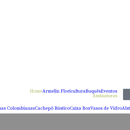
Home
Armelin Floricultura
Buquês
Eventos
Assinaturas
sas Colombianas
Cachepô Rústico
Caixa Box
Vasos de Vidro
Als